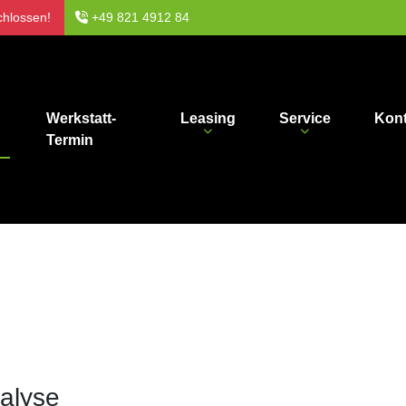
chlossen!
+49 821 4912 84
Werkstatt-
Leasing
Service
Kont
Termin
nalyse