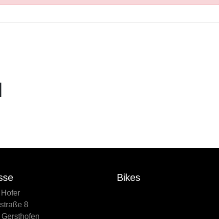
N
sse
Bikes
 Hofer
straße 8
 Gersthofen